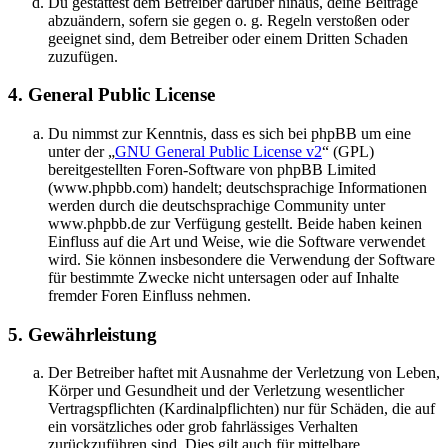
Du gestattest dem Betreiber darüber hinaus, deine Beiträge
abzuändern, sofern sie gegen o. g. Regeln verstoßen oder
geeignet sind, dem Betreiber oder einem Dritten Schaden
zuzufügen.
4. General Public License
Du nimmst zur Kenntnis, dass es sich bei phpBB um eine
unter der „
GNU General Public License v2
“ (GPL)
bereitgestellten Foren-Software von phpBB Limited
(www.phpbb.com) handelt; deutschsprachige Informationen
werden durch die deutschsprachige Community unter
www.phpbb.de zur Verfügung gestellt. Beide haben keinen
Einfluss auf die Art und Weise, wie die Software verwendet
wird. Sie können insbesondere die Verwendung der Software
für bestimmte Zwecke nicht untersagen oder auf Inhalte
fremder Foren Einfluss nehmen.
5. Gewährleistung
Der Betreiber haftet mit Ausnahme der Verletzung von Leben,
Körper und Gesundheit und der Verletzung wesentlicher
Vertragspflichten (Kardinalpflichten) nur für Schäden, die auf
ein vorsätzliches oder grob fahrlässiges Verhalten
zurückzuführen sind. Dies gilt auch für mittelbare