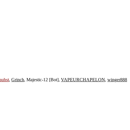
auhst
,
Grinch
,
Majestic-12 [Bot]
,
VAPEURCHAPELON
,
winger888