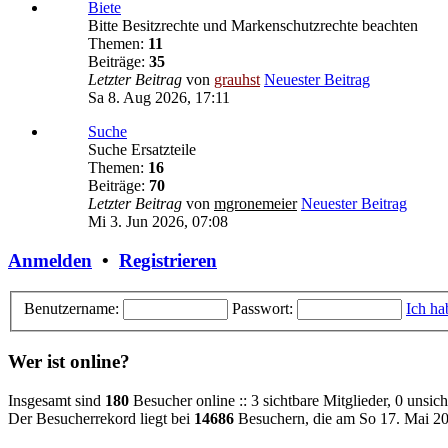
Biete
Bitte Besitzrechte und Markenschutzrechte beachten
Themen:
11
Beiträge:
35
Letzter Beitrag
von
grauhst
Neuester Beitrag
Sa 8. Aug 2026, 17:11
Suche
Suche Ersatzteile
Themen:
16
Beiträge:
70
Letzter Beitrag
von
mgronemeier
Neuester Beitrag
Mi 3. Jun 2026, 07:08
Anmelden
•
Registrieren
Benutzername:
Passwort:
Ich ha
Wer ist online?
Insgesamt sind
180
Besucher online :: 3 sichtbare Mitglieder, 0 unsi
Der Besucherrekord liegt bei
14686
Besuchern, die am So 17. Mai 202