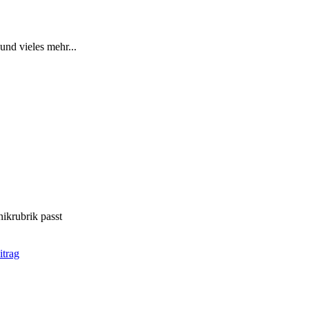
nd vieles mehr...
nikrubrik passt
itrag