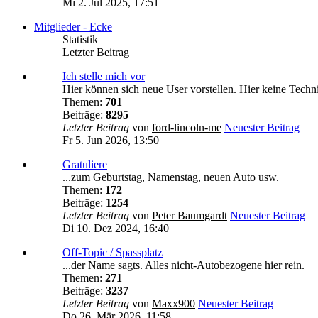
Mi 2. Jul 2025, 17:51
Mitglieder - Ecke
Statistik
Letzter Beitrag
Ich stelle mich vor
Hier können sich neue User vorstellen. Hier keine Techn
Themen:
701
Beiträge:
8295
Letzter Beitrag
von
ford-lincoln-me
Neuester Beitrag
Fr 5. Jun 2026, 13:50
Gratuliere
...zum Geburtstag, Namenstag, neuen Auto usw.
Themen:
172
Beiträge:
1254
Letzter Beitrag
von
Peter Baumgardt
Neuester Beitrag
Di 10. Dez 2024, 16:40
Off-Topic / Spassplatz
...der Name sagts. Alles nicht-Autobezogene hier rein.
Themen:
271
Beiträge:
3237
Letzter Beitrag
von
Maxx900
Neuester Beitrag
Do 26. Mär 2026, 11:58