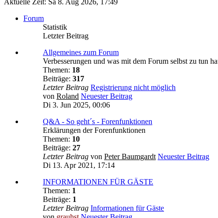
Aktuelle Zeit: Sa 8. Aug 2026, 17:49
Forum
Statistik
Letzter Beitrag
Allgemeines zum Forum
Verbesserungen und was mit dem Forum selbst zu tun ha
Themen:
18
Beiträge:
317
Letzter Beitrag
Registrierung nicht möglich
von
Roland
Neuester Beitrag
Di 3. Jun 2025, 00:06
Q&A - So geht´s - Forenfunktionen
Erklärungen der Forenfunktionen
Themen:
10
Beiträge:
27
Letzter Beitrag
von
Peter Baumgardt
Neuester Beitrag
Di 13. Apr 2021, 17:14
INFORMATIONEN FÜR GÄSTE
Themen:
1
Beiträge:
1
Letzter Beitrag
Informationen für Gäste
von
grauhst
Neuester Beitrag