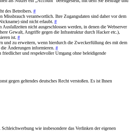
en als Nutzer ein „Account“ bereitgestellt, mit dem Sie Beiträge und
ht des Betreibers.
#
sen Missbrauch verantwortlich. Ihre Zugangsdaten sind daher vor dem
Nickname) sind nicht erlaubt.
#
n Ausfallzeiten nicht ausgeschlossen werden, in denen die Webserver
ere Gewalt, Angriffe gegen die Infrastruktur durch Hacker etc.),
ieren ist.
#
ern und zu erweitern, wenn hierdurch die Zweckerfüllung des mit dem
er die Änderungen informieren.
#
in friedlicher und respektvoller Umgang ohne beleidigende
sonst gegen geltendes deutsches Recht verstoßen. Es ist Ihnen
. Schleichwerbung wie insbesondere das Verlinken der eigenen