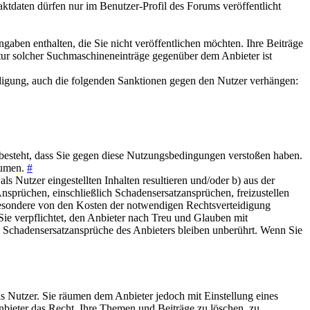
daten dürfen nur im Benutzer-Profil des Forums veröffentlicht
gaben enthalten, die Sie nicht veröffentlichen möchten. Ihre Beiträge
ur solcher Suchmaschineneinträge gegenüber dem Anbieter ist
digung, auch die folgenden Sanktionen gegen den Nutzer verhängen:
ht besteht, dass Sie gegen diese Nutzungsbedingungen verstoßen haben.
äumen.
#
 Nutzer eingestellten Inhalten resultieren und/oder b) aus der
Ansprüchen, einschließlich Schadensersatzansprüchen, freizustellen
besondere von den Kosten der notwendigen Rechtsverteidigung
 Sie verpflichtet, den Anbieter nach Treu und Glauben mit
e Schadensersatzansprüche des Anbieters bleiben unberührt. Wenn Sie
ls Nutzer. Sie räumen dem Anbieter jedoch mit Einstellung eines
nbieter das Recht, Ihre Themen und Beiträge zu löschen, zu