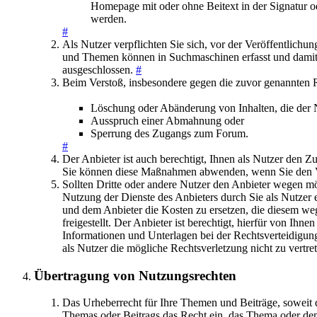
Homepage mit oder ohne Beitext in der Signatur 
werden.
#
Als Nutzer verpflichten Sie sich, vor der Veröffentlichu
und Themen können in Suchmaschinen erfasst und damit 
ausgeschlossen.
#
Beim Verstoß, insbesondere gegen die zuvor genannten 
Löschung oder Abänderung von Inhalten, die der Nu
Ausspruch einer Abmahnung oder
Sperrung des Zugangs zum Forum.
#
Der Anbieter ist auch berechtigt, Ihnen als Nutzer den Z
Sie können diese Maßnahmen abwenden, wenn Sie den V
Sollten Dritte oder andere Nutzer den Anbieter wegen mög
Nutzung der Dienste des Anbieters durch Sie als Nutzer e
und dem Anbieter die Kosten zu ersetzen, die diesem we
freigestellt. Der Anbieter ist berechtigt, hierfür von Ih
Informationen und Unterlagen bei der Rechtsverteidigun
als Nutzer die mögliche Rechtsverletzung nicht zu vertre
Übertragung von Nutzungsrechten
Das Urheberrecht für Ihre Themen und Beiträge, soweit di
Themas oder Beitrags das Recht ein, das Thema oder den