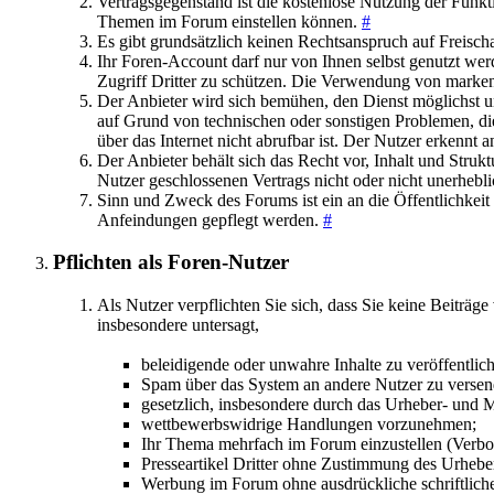
Vertragsgegenstand ist die kostenlose Nutzung der Funkt
Themen im Forum einstellen können.
#
Es gibt grundsätzlich keinen Rechtsanspruch auf Freisch
Ihr Foren-Account darf nur von Ihnen selbst genutzt wer
Zugriff Dritter zu schützen. Die Verwendung von marken
Der Anbieter wird sich bemühen, den Dienst möglichst un
auf Grund von technischen oder sonstigen Problemen, die 
über das Internet nicht abrufbar ist. Der Nutzer erkennt a
Der Anbieter behält sich das Recht vor, Inhalt und Stru
Nutzer geschlossenen Vertrags nicht oder nicht unerhebl
Sinn und Zweck des Forums ist ein an die Öffentlichkeit
Anfeindungen gepflegt werden.
#
Pflichten als Foren-Nutzer
Als Nutzer verpflichten Sie sich, dass Sie keine Beiträge
insbesondere untersagt,
beleidigende oder unwahre Inhalte zu veröffentlic
Spam über das System an andere Nutzer zu versen
gesetzlich, insbesondere durch das Urheber- und 
wettbewerbswidrige Handlungen vorzunehmen;
Ihr Thema mehrfach im Forum einzustellen (Verbo
Presseartikel Dritter ohne Zustimmung des Urhebe
Werbung im Forum ohne ausdrückliche schriftliche