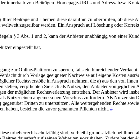
oder innerhalb von Beiträgen. Homepage-URLs und Adress- bzw. Kontakt
ng Ihrer Beiträge und Themen diese daraufhin zu überprüfen, ob diese An
weltweit zugreifbar werden. Ein Anspruch auf Löschung oder Korrekt
Regeln § 3 Abs. 1 und 2, kann der Anbieter unabhängig von einer Kün
tzer eingestellt hat,
ugang zur Online-Plattform zu sperren, falls ein hinreichender Verdac
erdacht durch Vorlage geeigneter Nachweise auf eigene Kosten ausr
licher Rechtsverstöße in Anspruch nehmen, die a) aus den von Ihnen als
ntstehen, verpflichten Sie sich als Nutzer, den Anbieter von jeglichen 
gen der möglichen Rechtsverletzung entstehen. Der Anbieter wird ins
nen als Nutzer einen angemessenen Vorschuss zu fordern. Als Nutzer sind
g gegenüber Dritten zu unterstützen. Alle weitergehenden Rechte sowi
ten haben, bestehen die zuvor genannten Pflichten nicht.
#
ese urheberrechtsschutzfähig sind, verbleibt grundsätzlich bei Ihnen a
 Beitrag dauerhaft auf seinen Webseiten vorzuhalten. Zudem hat der A