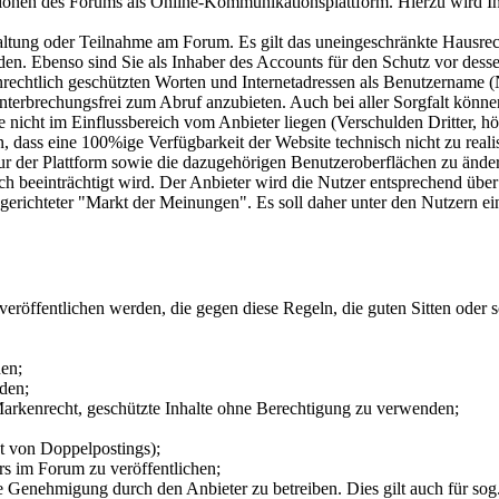
ionen des Forums als Online-Kommunikationsplattform. Hierzu wird Ihn
altung oder Teilnahme am Forum. Es gilt das uneingeschränkte Hausrec
den. Ebenso sind Sie als Inhaber des Accounts für den Schutz vor des
rechtlich geschützten Worten und Internetadressen als Benutzername (
terbrechungsfrei zum Abruf anzubieten. Auch bei aller Sorgfalt könne
nicht im Einflussbereich vom Anbieter liegen (Verschulden Dritter, höh
n, dass eine 100%ige Verfügbarkeit der Website technisch nicht zu realis
ktur der Plattform sowie die dazugehörigen Benutzeroberflächen zu änd
ich beeinträchtigt wird. Der Anbieter wird die Nutzer entsprechend üb
 gerichteter "Markt der Meinungen". Es soll daher unter den Nutzern e
 veröffentlichen werden, die gegen diese Regeln, die guten Sitten oder 
hen;
den;
Markenrecht, geschützte Inhalte ohne Berechtigung zu verwenden;
t von Doppelpostings);
rs im Forum zu veröffentlichen;
 Genehmigung durch den Anbieter zu betreiben. Dies gilt auch für sog